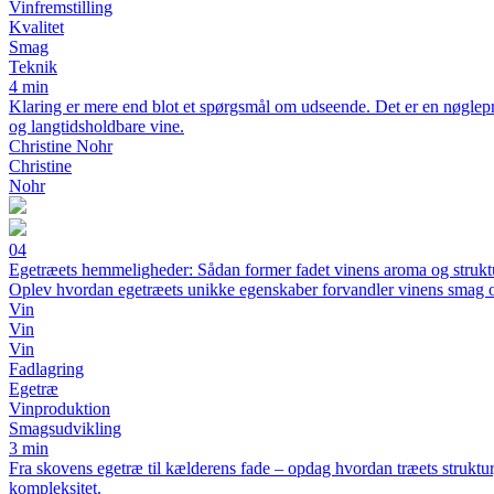
Vinfremstilling
Kvalitet
Smag
Teknik
4 min
Klaring er mere end blot et spørgsmål om udseende. Det er en nøglepro
og langtidsholdbare vine.
Christine Nohr
Christine
Nohr
04
Egetræets hemmeligheder: Sådan former fadet vinens aroma og strukt
Oplev hvordan egetræets unikke egenskaber forvandler vinens smag o
Vin
Vin
Vin
Fadlagring
Egetræ
Vinproduktion
Smagsudvikling
3 min
Fra skovens egetræ til kælderens fade – opdag hvordan træets struktur
kompleksitet.