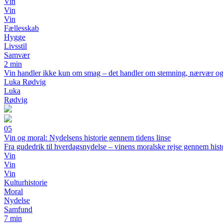
Vin
Vin
Vin
Fællesskab
Hygge
Livsstil
Samvær
2 min
Vin handler ikke kun om smag – det handler om stemning, nærvær og fæ
Luka Rødvig
Luka
Rødvig
05
Vin og moral: Nydelsens historie gennem tidens linse
Fra gudedrik til hverdagsnydelse – vinens moralske rejse gennem hist
Vin
Vin
Vin
Kulturhistorie
Moral
Nydelse
Samfund
7 min