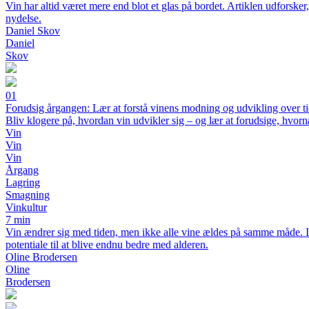
Vin har altid været mere end blot et glas på bordet. Artiklen udforsker
nydelse.
Daniel Skov
Daniel
Skov
01
Forudsig årgangen: Lær at forstå vinens modning og udvikling over t
Bliv klogere på, hvordan vin udvikler sig – og lær at forudsige, hvorn
Vin
Vin
Vin
Årgang
Lagring
Smagning
Vinkultur
7 min
Vin ændrer sig med tiden, men ikke alle vine ældes på samme måde. I 
potentiale til at blive endnu bedre med alderen.
Oline Brodersen
Oline
Brodersen