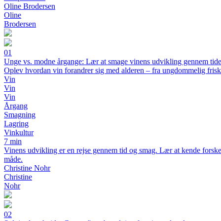
Oline Brodersen
Oline
Brodersen
01
Unge vs. modne årgange: Lær at smage vinens udvikling gennem tid
Oplev hvordan vin forandrer sig med alderen – fra ungdommelig fris
Vin
Vin
Vin
Årgang
Smagning
Lagring
Vinkultur
7 min
Vinens udvikling er en rejse gennem tid og smag. Lær at kende forskel
måde.
Christine Nohr
Christine
Nohr
02