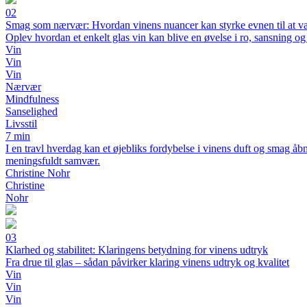
02
Smag som nærvær: Hvordan vinens nuancer kan styrke evnen til at være
Oplev hvordan et enkelt glas vin kan blive en øvelse i ro, sansning o
Vin
Vin
Vin
Nærvær
Mindfulness
Sanselighed
Livsstil
7 min
I en travl hverdag kan et øjebliks fordybelse i vinens duft og smag åb
meningsfuldt samvær.
Christine Nohr
Christine
Nohr
03
Klarhed og stabilitet: Klaringens betydning for vinens udtryk
Fra drue til glas – sådan påvirker klaring vinens udtryk og kvalitet
Vin
Vin
Vin