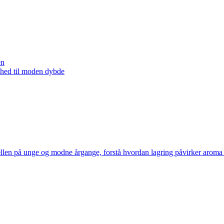
en
khed til moden dybde
len på unge og modne årgange, forstå hvordan lagring påvirker aroma og 