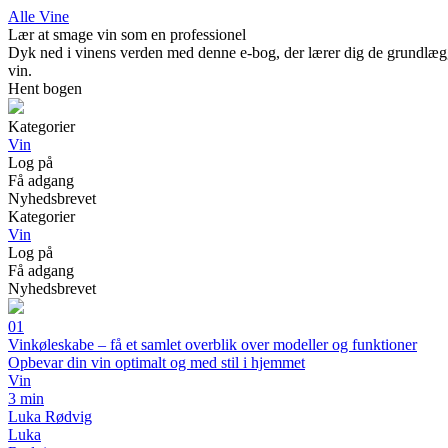
Alle Vine
Lær at smage vin som en professionel
Dyk ned i vinens verden med denne e-bog, der lærer dig de grundlæggen
vin.
Hent bogen
Kategorier
Vin
Log på
Få adgang
Nyhedsbrevet
Kategorier
Vin
Log på
Få adgang
Nyhedsbrevet
01
Vinkøleskabe – få et samlet overblik over modeller og funktioner
Opbevar din vin optimalt og med stil i hjemmet
Vin
3 min
Luka Rødvig
Luka