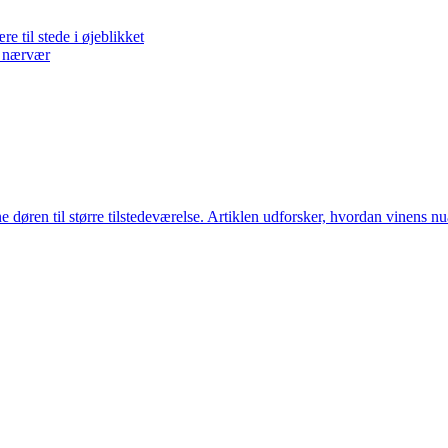
 til stede i øjeblikket
g nærvær
ne døren til større tilstedeværelse. Artiklen udforsker, hvordan vinens