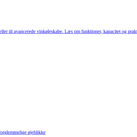
ller til avancerede vinkøleskabe. Læs om funktioner, kapacitet og praktis
forglemmelige øjeblikke