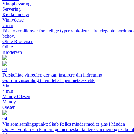
Vinopbevaring
Servering
Køkkenudstyr
Vinnydelse
7 min
Få et overblik over forskellige typer vinkølere – fra elegante bordmode
behov.
Oline Brodersen
Oline
Brodersen
03
Forskellige vinreoler, der kan inspirere din indretning
Gør din vinsamling til en del af hjemmets æstetik
Vin
4 min
Mandy Olesen
Mandy
Olesen
04
Vin som samlingspunkt: Skab fælles minder med et glas i hånden
Oplev hvordan vin kan bringe mennesker tættere sammen og skabe u