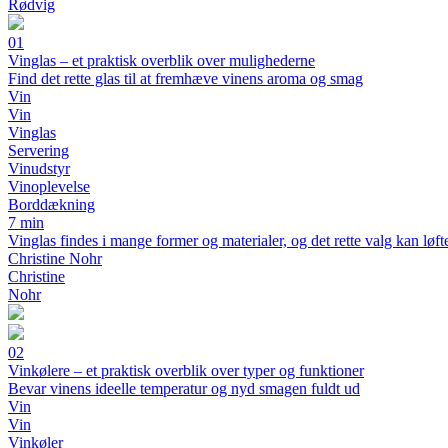
Rødvig
01
Vinglas – et praktisk overblik over mulighederne
Find det rette glas til at fremhæve vinens aroma og smag
Vin
Vin
Vinglas
Servering
Vinudstyr
Vinoplevelse
Borddækning
7 min
Vinglas findes i mange former og materialer, og det rette valg kan lø
Christine Nohr
Christine
Nohr
02
Vinkølere – et praktisk overblik over typer og funktioner
Bevar vinens ideelle temperatur og nyd smagen fuldt ud
Vin
Vin
Vinkøler