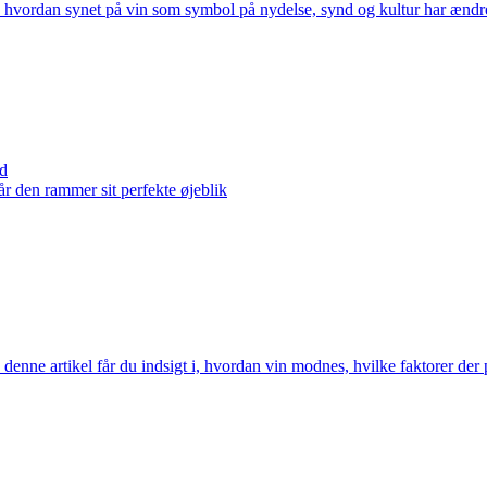
, hvordan synet på vin som symbol på nydelse, synd og kultur har ændret 
id
år den rammer sit perfekte øjeblik
denne artikel får du indsigt i, hvordan vin modnes, hvilke faktorer de