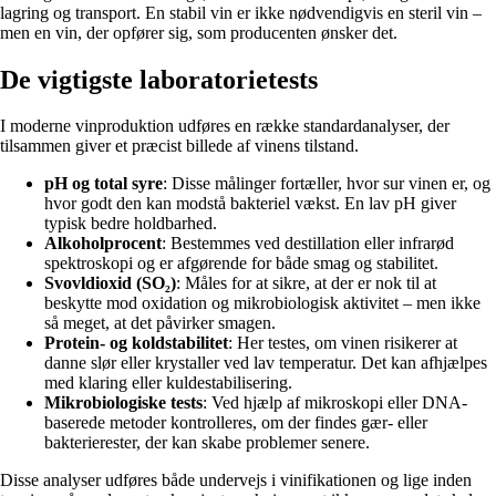
lagring og transport. En stabil vin er ikke nødvendigvis en steril vin –
men en vin, der opfører sig, som producenten ønsker det.
De vigtigste laboratorietests
I moderne vinproduktion udføres en række standardanalyser, der
tilsammen giver et præcist billede af vinens tilstand.
pH og total syre
: Disse målinger fortæller, hvor sur vinen er, og
hvor godt den kan modstå bakteriel vækst. En lav pH giver
typisk bedre holdbarhed.
Alkoholprocent
: Bestemmes ved destillation eller infrarød
spektroskopi og er afgørende for både smag og stabilitet.
Svovldioxid (SO₂)
: Måles for at sikre, at der er nok til at
beskytte mod oxidation og mikrobiologisk aktivitet – men ikke
så meget, at det påvirker smagen.
Protein- og koldstabilitet
: Her testes, om vinen risikerer at
danne slør eller krystaller ved lav temperatur. Det kan afhjælpes
med klaring eller kuldestabilisering.
Mikrobiologiske tests
: Ved hjælp af mikroskopi eller DNA-
baserede metoder kontrolleres, om der findes gær- eller
bakterierester, der kan skabe problemer senere.
Disse analyser udføres både undervejs i vinifikationen og lige inden