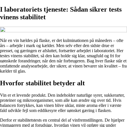
I laboratoriets tjeneste: Sådan sikrer tests
vinens stabilitet
Når en vin hældes på flaske, er det kulminationen på måneders – ofte
års – arbejde i mark og kælder. Men selv efter den sidste drue er
presset, og gæringen er afsluttet, fortsætter arbejdet i laboratoriet. Her
testes vinens stabilitet, så den kan holde sig klar, smagfuld og fri for
uønskede forandringer, når den når forbrugeren. Bag hver flaske står et
omfattende analysearbejde, der sikrer, at vinen bevarer sin kvalitet – fra
kælder til glas.
Hvorfor stabilitet betyder alt
Vin er et levende produkt. Den indeholder naturlige syrer, sukkerarter,
proteiner og mikroorganismer, som alle kan ændre sig over tid. Hvis
balancen forrykkes, kan vinen blive uklar, miste aroma eller i værste
fald udvikle fejl som eddikesyre eller uønsket gæring i flasken.
Derfor er stabilitetstests en central del af vinfremstillingen. De hjælper
vinmageren med at forudsige, hvordan vinen vil opføre sig under