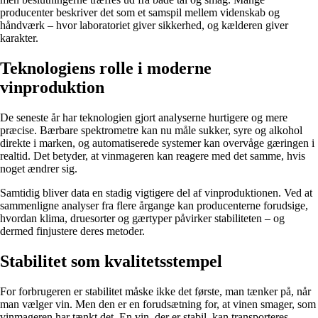
producenter beskriver det som et samspil mellem videnskab og
håndværk – hvor laboratoriet giver sikkerhed, og kælderen giver
karakter.
Teknologiens rolle i moderne
vinproduktion
De seneste år har teknologien gjort analyserne hurtigere og mere
præcise. Bærbare spektrometre kan nu måle sukker, syre og alkohol
direkte i marken, og automatiserede systemer kan overvåge gæringen i
realtid. Det betyder, at vinmageren kan reagere med det samme, hvis
noget ændrer sig.
Samtidig bliver data en stadig vigtigere del af vinproduktionen. Ved at
sammenligne analyser fra flere årgange kan producenterne forudsige,
hvordan klima, druesorter og gærtyper påvirker stabiliteten – og
dermed finjustere deres metoder.
Stabilitet som kvalitetsstempel
For forbrugeren er stabilitet måske ikke det første, man tænker på, når
man vælger vin. Men den er en forudsætning for, at vinen smager, som
vinmageren har tænkt det. En vin, der er stabil, kan transporteres,