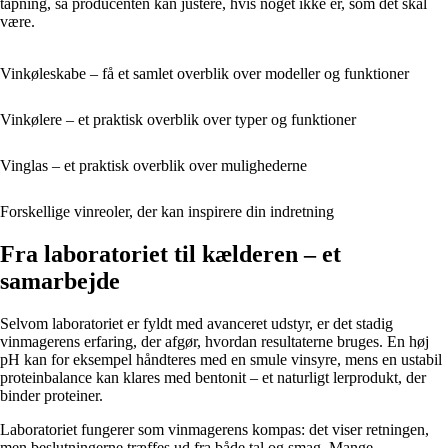
tapning, så producenten kan justere, hvis noget ikke er, som det skal
være.
Vinkøleskabe – få et samlet overblik over modeller og funktioner
Vinkølere – et praktisk overblik over typer og funktioner
Vinglas – et praktisk overblik over mulighederne
Forskellige vinreoler, der kan inspirere din indretning
Fra laboratoriet til kælderen – et
samarbejde
Selvom laboratoriet er fyldt med avanceret udstyr, er det stadig
vinmagerens erfaring, der afgør, hvordan resultaterne bruges. En høj
pH kan for eksempel håndteres med en smule vinsyre, mens en ustabil
proteinbalance kan klares med bentonit – et naturligt lerprodukt, der
binder proteiner.
Laboratoriet fungerer som vinmagerens kompas: det viser retningen,
men beslutningerne træffes ud fra både tal og smag. Mange