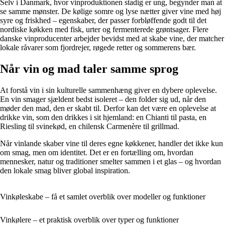
Selv i Danmark, hvor vinproduktionen stadig er ung, begynder man at
se samme mønster. De kølige somre og lyse nætter giver vine med høj
syre og friskhed – egenskaber, der passer forbløffende godt til det
nordiske køkken med fisk, urter og fermenterede grøntsager. Flere
danske vinproducenter arbejder bevidst med at skabe vine, der matcher
lokale råvarer som fjordrejer, røgede retter og sommerens bær.
Når vin og mad taler samme sprog
At forstå vin i sin kulturelle sammenhæng giver en dybere oplevelse.
En vin smager sjældent bedst isoleret – den folder sig ud, når den
møder den mad, den er skabt til. Derfor kan det være en oplevelse at
drikke vin, som den drikkes i sit hjemland: en Chianti til pasta, en
Riesling til svinekød, en chilensk Carmenère til grillmad.
Når vinlande skaber vine til deres egne køkkener, handler det ikke kun
om smag, men om identitet. Det er en fortælling om, hvordan
mennesker, natur og traditioner smelter sammen i et glas – og hvordan
den lokale smag bliver global inspiration.
Vinkøleskabe – få et samlet overblik over modeller og funktioner
Vinkølere – et praktisk overblik over typer og funktioner