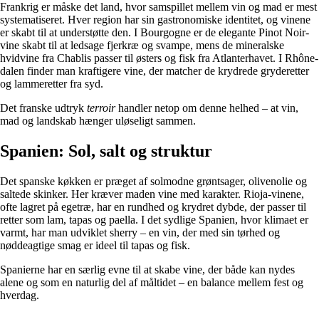
Frankrig er måske det land, hvor samspillet mellem vin og mad er mest
systematiseret. Hver region har sin gastronomiske identitet, og vinene
er skabt til at understøtte den. I Bourgogne er de elegante Pinot Noir-
vine skabt til at ledsage fjerkræ og svampe, mens de mineralske
hvidvine fra Chablis passer til østers og fisk fra Atlanterhavet. I Rhône-
dalen finder man kraftigere vine, der matcher de krydrede gryderetter
og lammeretter fra syd.
Det franske udtryk
terroir
handler netop om denne helhed – at vin,
mad og landskab hænger uløseligt sammen.
Spanien: Sol, salt og struktur
Det spanske køkken er præget af solmodne grøntsager, olivenolie og
saltede skinker. Her kræver maden vine med karakter. Rioja-vinene,
ofte lagret på egetræ, har en rundhed og krydret dybde, der passer til
retter som lam, tapas og paella. I det sydlige Spanien, hvor klimaet er
varmt, har man udviklet sherry – en vin, der med sin tørhed og
nøddeagtige smag er ideel til tapas og fisk.
Spanierne har en særlig evne til at skabe vine, der både kan nydes
alene og som en naturlig del af måltidet – en balance mellem fest og
hverdag.