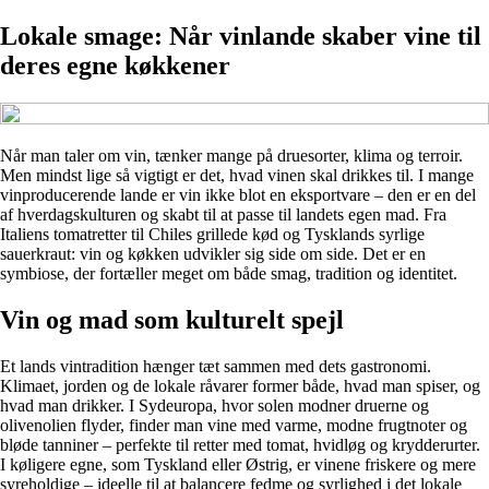
Lokale smage: Når vinlande skaber vine til
deres egne køkkener
Når man taler om vin, tænker mange på druesorter, klima og terroir.
Men mindst lige så vigtigt er det, hvad vinen skal drikkes til. I mange
vinproducerende lande er vin ikke blot en eksportvare – den er en del
af hverdagskulturen og skabt til at passe til landets egen mad. Fra
Italiens tomatretter til Chiles grillede kød og Tysklands syrlige
sauerkraut: vin og køkken udvikler sig side om side. Det er en
symbiose, der fortæller meget om både smag, tradition og identitet.
Vin og mad som kulturelt spejl
Et lands vintradition hænger tæt sammen med dets gastronomi.
Klimaet, jorden og de lokale råvarer former både, hvad man spiser, og
hvad man drikker. I Sydeuropa, hvor solen modner druerne og
olivenolien flyder, finder man vine med varme, modne frugtnoter og
bløde tanniner – perfekte til retter med tomat, hvidløg og krydderurter.
I køligere egne, som Tyskland eller Østrig, er vinene friskere og mere
syreholdige – ideelle til at balancere fedme og syrlighed i det lokale