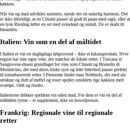
køkken.
Når vin og mad udvikles sammen, opstår der en naturlig harmoni. Det
er ikke tilfældigt, at en Chianti passer så godt til pasta med ragù, eller at
en tysk Riesling løfter en ret med svinekød og surkål. De er skabt til
hinanden.
Italien: Vin som en del af måltidet
I Italien er vin en dagligdags følgesvend – ikke et luksusprodukt. Hver
region har sine egne vine, der matcher de lokale retter. I Toscana er
Sangiovese-druen grundlaget for vine som Chianti og Brunello di
Montalcino, der med deres friske syre og lette bitterhed passer perfekt
til tomatbaserede retter. I Piemonte finder man Nebbiolo, der med sin
struktur og duft af trøffel og roser spejler områdets rige køkken med
svampe, vildt og risotto.
Italienerne drikker sjældent vin uden mad. For dem er vin en del af
måltidets rytme – et supplement, ikke en hovedperson.
Frankrig: Regionale vine til regionale
retter