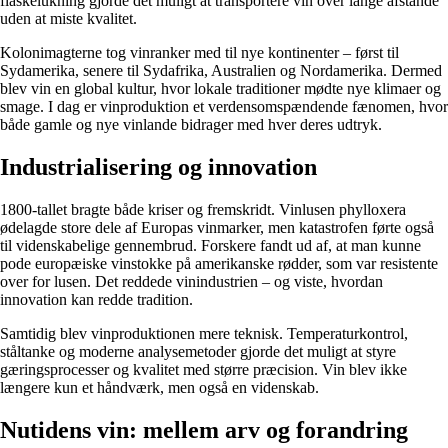
flaskelukning gjorde det muligt at transportere vin over lange afstande
uden at miste kvalitet.
Kolonimagterne tog vinranker med til nye kontinenter – først til
Sydamerika, senere til Sydafrika, Australien og Nordamerika. Dermed
blev vin en global kultur, hvor lokale traditioner mødte nye klimaer og
smage. I dag er vinproduktion et verdensomspændende fænomen, hvor
både gamle og nye vinlande bidrager med hver deres udtryk.
Industrialisering og innovation
1800-tallet bragte både kriser og fremskridt. Vinlusen phylloxera
ødelagde store dele af Europas vinmarker, men katastrofen førte også
til videnskabelige gennembrud. Forskere fandt ud af, at man kunne
pode europæiske vinstokke på amerikanske rødder, som var resistente
over for lusen. Det reddede vinindustrien – og viste, hvordan
innovation kan redde tradition.
Samtidig blev vinproduktionen mere teknisk. Temperaturkontrol,
ståltanke og moderne analysemetoder gjorde det muligt at styre
gæringsprocesser og kvalitet med større præcision. Vin blev ikke
længere kun et håndværk, men også en videnskab.
Nutidens vin: mellem arv og forandring