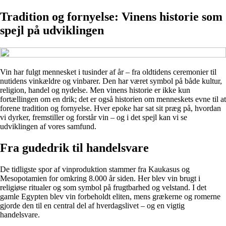
Tradition og fornyelse: Vinens historie som
spejl på udviklingen
Vin har fulgt mennesket i tusinder af år – fra oldtidens ceremonier til
nutidens vinkældre og vinbarer. Den har været symbol på både kultur,
religion, handel og nydelse. Men vinens historie er ikke kun
fortællingen om en drik; det er også historien om menneskets evne til at
forene tradition og fornyelse. Hver epoke har sat sit præg på, hvordan
vi dyrker, fremstiller og forstår vin – og i det spejl kan vi se
udviklingen af vores samfund.
Fra gudedrik til handelsvare
De tidligste spor af vinproduktion stammer fra Kaukasus og
Mesopotamien for omkring 8.000 år siden. Her blev vin brugt i
religiøse ritualer og som symbol på frugtbarhed og velstand. I det
gamle Egypten blev vin forbeholdt eliten, mens grækerne og romerne
gjorde den til en central del af hverdagslivet – og en vigtig
handelsvare.