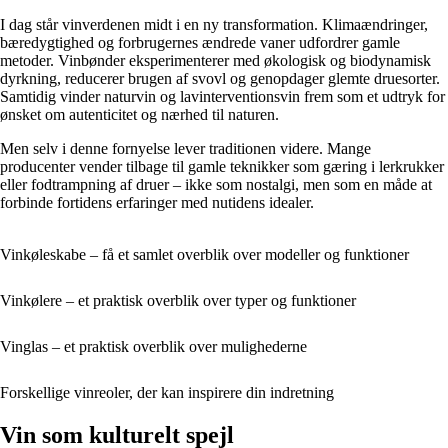
I dag står vinverdenen midt i en ny transformation. Klimaændringer,
bæredygtighed og forbrugernes ændrede vaner udfordrer gamle
metoder. Vinbønder eksperimenterer med økologisk og biodynamisk
dyrkning, reducerer brugen af svovl og genopdager glemte druesorter.
Samtidig vinder naturvin og lavinterventionsvin frem som et udtryk for
ønsket om autenticitet og nærhed til naturen.
Men selv i denne fornyelse lever traditionen videre. Mange
producenter vender tilbage til gamle teknikker som gæring i lerkrukker
eller fodtrampning af druer – ikke som nostalgi, men som en måde at
forbinde fortidens erfaringer med nutidens idealer.
Vinkøleskabe – få et samlet overblik over modeller og funktioner
Vinkølere – et praktisk overblik over typer og funktioner
Vinglas – et praktisk overblik over mulighederne
Forskellige vinreoler, der kan inspirere din indretning
Vin som kulturelt spejl