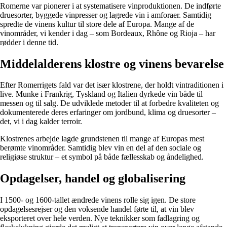
Romerne var pionerer i at systematisere vinproduktionen. De indførte
druesorter, byggede vinpresser og lagrede vin i amforaer. Samtidig
spredte de vinens kultur til store dele af Europa. Mange af de
vinområder, vi kender i dag – som Bordeaux, Rhône og Rioja – har
rødder i denne tid.
Middelalderens klostre og vinens bevarelse
Efter Romerrigets fald var det især klostrene, der holdt vintraditionen i
live. Munke i Frankrig, Tyskland og Italien dyrkede vin både til
messen og til salg. De udviklede metoder til at forbedre kvaliteten og
dokumenterede deres erfaringer om jordbund, klima og druesorter –
det, vi i dag kalder terroir.
Klostrenes arbejde lagde grundstenen til mange af Europas mest
berømte vinområder. Samtidig blev vin en del af den sociale og
religiøse struktur – et symbol på både fællesskab og åndelighed.
Opdagelser, handel og globalisering
I 1500- og 1600-tallet ændrede vinens rolle sig igen. De store
opdagelsesrejser og den voksende handel førte til, at vin blev
eksporteret over hele verden. Nye teknikker som fadlagring og