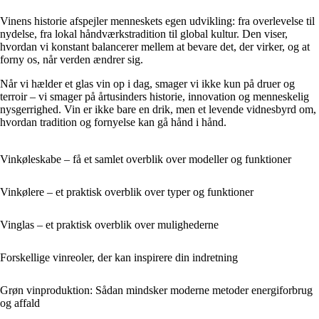
Vinens historie afspejler menneskets egen udvikling: fra overlevelse til
nydelse, fra lokal håndværkstradition til global kultur. Den viser,
hvordan vi konstant balancerer mellem at bevare det, der virker, og at
forny os, når verden ændrer sig.
Når vi hælder et glas vin op i dag, smager vi ikke kun på druer og
terroir – vi smager på årtusinders historie, innovation og menneskelig
nysgerrighed. Vin er ikke bare en drik, men et levende vidnesbyrd om,
hvordan tradition og fornyelse kan gå hånd i hånd.
Vinkøleskabe – få et samlet overblik over modeller og funktioner
Vinkølere – et praktisk overblik over typer og funktioner
Vinglas – et praktisk overblik over mulighederne
Forskellige vinreoler, der kan inspirere din indretning
Grøn vinproduktion: Sådan mindsker moderne metoder energiforbrug
og affald